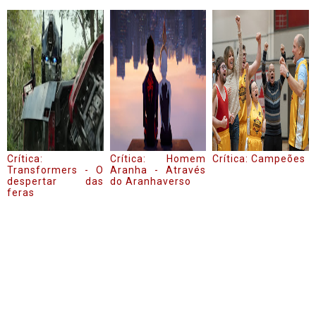
Crítica:
Crítica: Homem
Crítica: Campeões
Transformers - O
Aranha - Através
despertar das
do Aranhaverso
feras