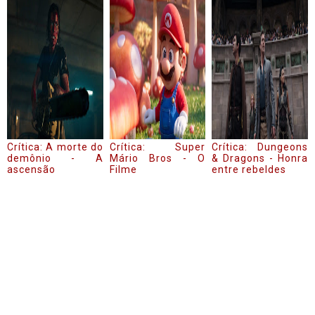
Crítica: A morte do
Crítica: Super
Crítica: Dungeons
demônio - A
Mário Bros - O
& Dragons - Honra
ascensão
Filme
entre rebeldes