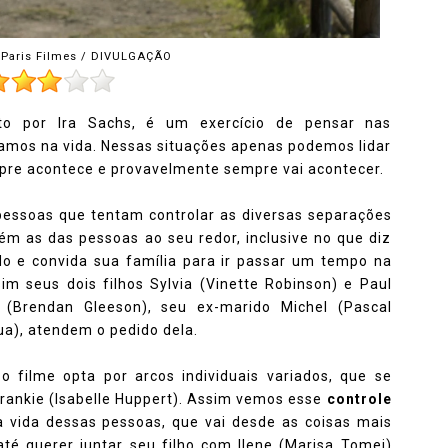
Paris Filmes / DIVULGAÇÃO
crito por Ira Sachs, é um exercício de pensar nas
amos na vida. Nessas situações apenas podemos lidar
mpre acontece e provavelmente sempre vai acontecer.
pessoas que tentam controlar as diversas separações
ém as das pessoas ao seu redor, inclusive no que diz
do e convida sua família para ir passar um tempo na
im seus dois filhos Sylvia (Vinette Robinson) e Paul
 (Brendan Gleeson), seu ex-marido Michel (Pascal
a), atendem o pedido dela.
 filme opta por arcos individuais variados, que se
rankie (Isabelle Huppert). Assim vemos esse
controle
a vida dessas pessoas, que vai desde as coisas mais
é querer juntar seu filho com Ilene (Marisa Tomei)