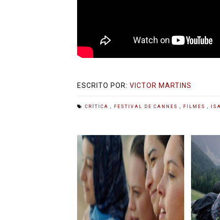
ESCRITO POR:
VICTOR MARTINS
CRÍTICA
,
FESTIVAL DE CANNES
,
FILMES
,
IS