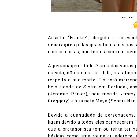
Imagem: 
Assistir “Frankie”, dirigido e co-es
separações
pelas quais todos nós pass
com as coisas, não temos controle, se
A personagem título é uma das várias 
da vida, não apenas as dela, mas tamb
respeito a sua morte. Ela está morren
bela cidade de Sintra em Portugal, ass
(Jeremie Renier), seu marido Jimmy
Greggory) e sua neta Maya (Sennia Nanu
Devido a quantidade de personagens, o
ligam devido a todos eles conhecerem F
que a protagonista tem ou tenta ter n
básicas como uma roupa ou adereço, at