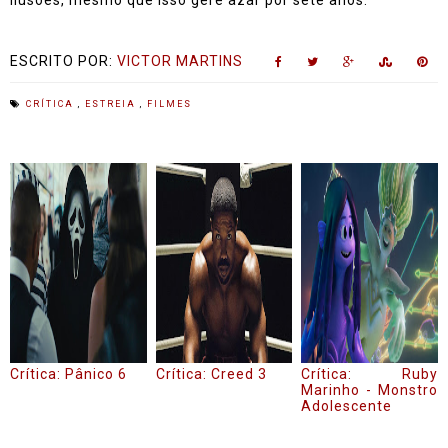
ilusões, mesmo que isso gere azar por sete anos.
ESCRITO POR:
VICTOR MARTINS
CRÍTICA
,
ESTREIA
,
FILMES
Crítica: Pânico 6
Crítica: Creed 3
Crítica: Ruby
Marinho - Monstro
Adolescente