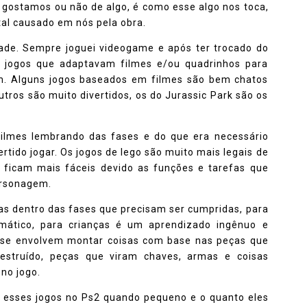
 gostamos ou não de algo, é como esse algo nos toca,
ntal causado em nós pela obra.
ade. Sempre joguei videogame e após ter trocado do
s jogos que adaptavam filmes e/ou quadrinhos para
m. Alguns jogos baseados em filmes são bem chatos
utros são muito divertidos, os do Jurassic Park são os
filmes lembrando das fases e do que era necessário
rtido jogar. Os jogos de lego são muito mais legais de
s ficam mais fáceis devido as funções e tarefas que
ersonagem.
fas dentro das fases que precisam ser cumpridas, para
mático, para crianças é um aprendizado ingênuo e
fase envolvem montar coisas com base nas peças que
estruído, peças que viram chaves, armas e coisas
no jogo.
o esses jogos no Ps2 quando pequeno e o quanto eles