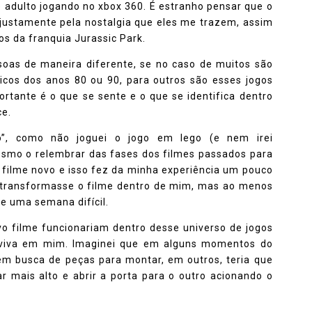
 adulto jogando no xbox 360. É estranho pensar que o
 justamente pela nostalgia que eles me trazem, assim
os da franquia Jurassic Park.
ssoas de maneira diferente, se no caso de muitos são
sicos dos anos 80 ou 90, para outros são esses jogos
ortante é o que se sente e o que se identifica dentro
ce.
o”, como não joguei o jogo em lego (e nem irei
smo o relembrar das fases dos filmes passados para
 filme novo e isso fez da minha experiência um pouco
 transformasse o filme dentro de mim, mas ao menos
e uma semana difícil.
vo filme funcionariam dentro desse universo de jogos
o viva em mim. Imaginei que em alguns momentos do
 em busca de peças para montar, em outros, teria que
 mais alto e abrir a porta para o outro acionando o