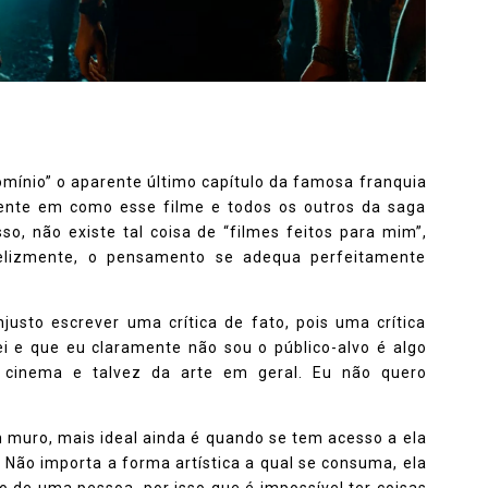
omínio” o aparente último capítulo da famosa franquia
ente em como esse filme e todos os outros da saga
so, não existe tal coisa de “filmes feitos para mim”,
felizmente, o pensamento se adequa perfeitamente
justo escrever uma crítica de fato, pois uma crítica
i e que eu claramente não sou o público-alvo é algo
 cinema e talvez da arte em geral. Eu não quero
m muro, mais ideal ainda é quando se tem acesso a ela
. Não importa a forma artística a qual se consuma, ela
 de uma pessoa, por isso que é impossível ter coisas