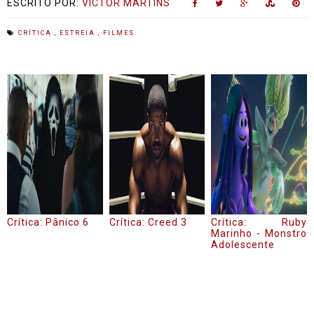
ESCRITO POR:
VICTOR MARTINS
CRÍTICA
,
ESTREIA
,
FILMES
Crítica: Pânico 6
Crítica: Creed 3
Crítica: Ruby
Marinho - Monstro
Adolescente