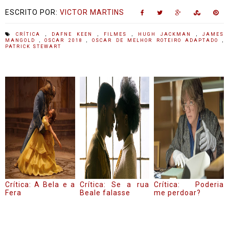
ESCRITO POR:
VICTOR MARTINS
CRÍTICA
,
DAFNE KEEN
,
FILMES
,
HUGH JACKMAN
,
JAMES
MANGOLD
,
OSCAR 2018
,
OSCAR DE MELHOR ROTEIRO ADAPTADO
,
PATRICK STEWART
Crítica: A Bela e a
Crítica: Se a rua
Crítica: Poderia
Fera
Beale falasse
me perdoar?